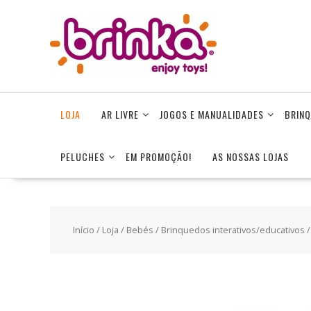
Skip
to
content
LOJA
AR LIVRE
JOGOS E MANUALIDADES
BRINQ
PELUCHES
EM PROMOÇÃO!
AS NOSSAS LOJAS
Início
/
Loja
/
Bebés
/
Brinquedos interativos/educativos
/