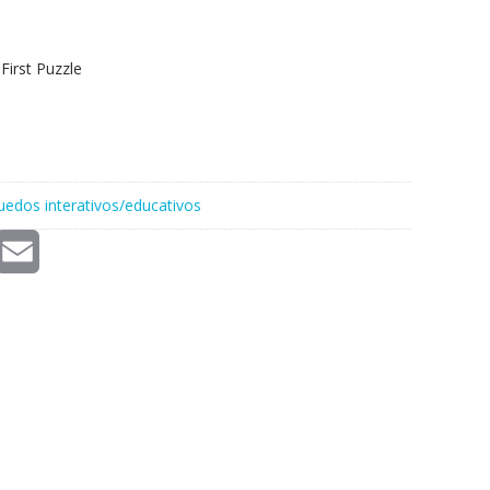
First Puzzle
uedos interativos/educativos
E
m
a
i
l