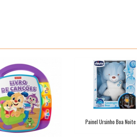
o
p
e
r
k
p
s
t
Painel Ursinho Boa Noite 