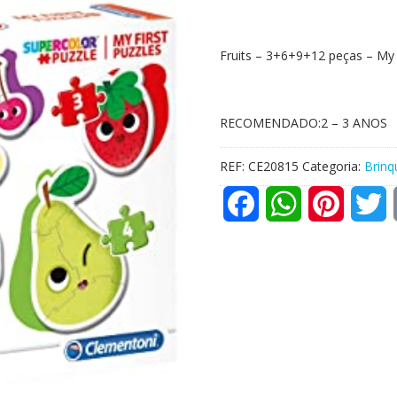
Fruits – 3+6+9+12 peças – My 
RECOMENDADO:2 – 3 ANOS
REF:
CE20815
Categoria:
Brinq
F
W
P
T
a
h
i
w
c
a
n
i
e
t
t
t
b
s
e
t
o
A
r
e