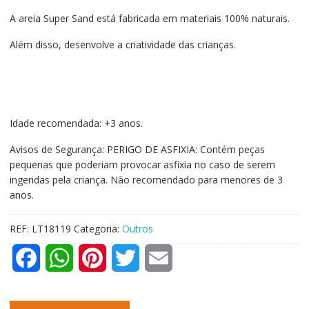
A areia Super Sand está fabricada em materiais 100% naturais.
Além disso, desenvolve a criatividade das crianças.
Idade recomendada: +3 anos.
Avisos de Segurança: PERIGO DE ASFIXIA: Contém peças
pequenas que poderiam provocar asfixia no caso de serem
ingeridas pela criança. Não recomendado para menores de 3
anos.
REF:
LT18119
Categoria:
Outros
F
W
P
T
E
a
h
i
w
m