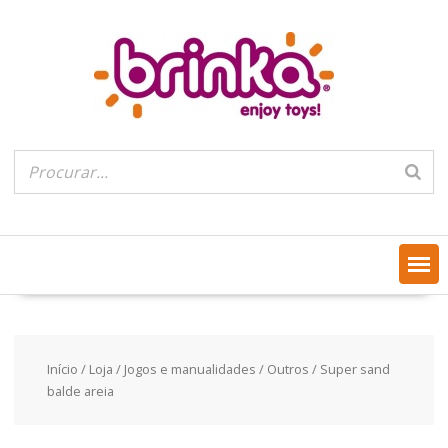
Skip
to
content
Início
/
Loja
/
Jogos e manualidades
/
Outros
/ Super sand
balde areia