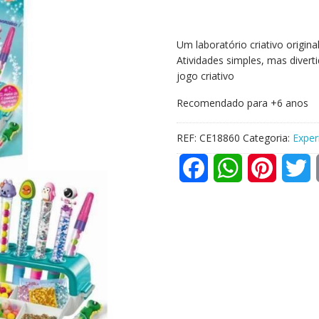
Um laboratório criativo origina
Atividades simples, mas divert
jogo criativo
Recomendado para +6 anos
REF:
CE18860
Categoria:
Exper
F
W
P
T
a
h
i
w
c
a
n
i
e
t
t
t
b
s
e
t
o
A
r
e