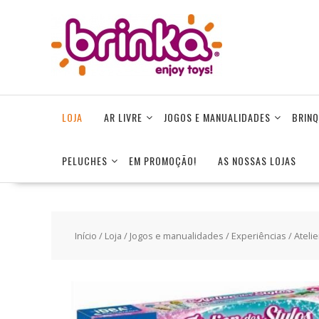
Skip
to
content
LOJA
AR LIVRE
JOGOS E MANUALIDADES
BRINQ
PELUCHES
EM PROMOÇÃO!
AS NOSSAS LOJAS
Início
/
Loja
/
Jogos e manualidades
/
Experiências
/ Ateli