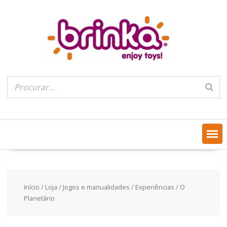
Skip
to
content
Início
/
Loja
/
Jogos e manualidades
/
Experiências
/ O
Planetário