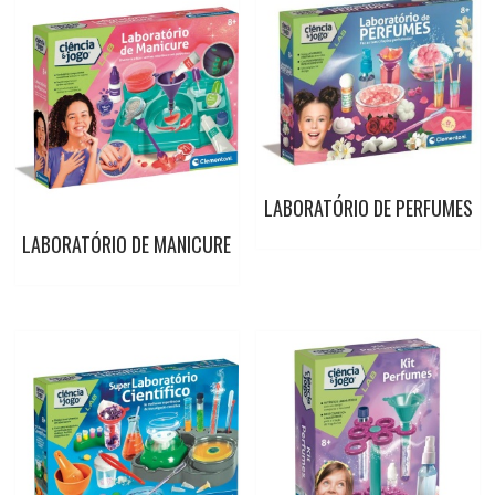
b
s
e
t
l
o
A
r
e
o
p
e
r
k
p
s
t
LABORATÓRIO DE PERFUMES
LABORATÓRIO DE MANICURE