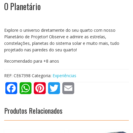
O Planetário
Explore o universo diretamente do seu quarto com nosso
Planetário de Projetor! Observe e admire as estrelas,
constelações, planetas do sistema solar e muito mais, tudo
projetado nas paredes do seu quarto!
Recomendado para +8 anos
REF:
CE67398
Categoria:
Experiências
F
W
P
T
E
a
h
i
w
m
Produtos Relacionados
c
a
n
i
a
e
t
t
t
i