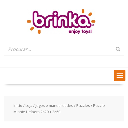
Skip
to
content
Início
/
Loja
/
Jogos e manualidades
/
Puzzles
/ Puzzle
Minnie Helpers 2×20 + 2×60