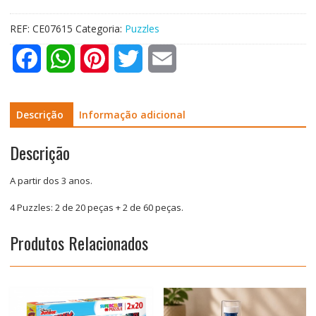
REF:
CE07615
Categoria:
Puzzles
F
W
P
T
E
a
h
i
w
m
c
a
n
i
a
Descrição
Informação adicional
e
t
t
t
i
Descrição
b
s
e
t
l
A partir dos 3 anos.
o
A
r
e
4 Puzzles: 2 de 20 peças + 2 de 60 peças.
o
p
e
r
Produtos Relacionados
k
p
s
t