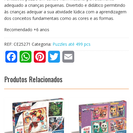
adequado a crianças pequenas. Divertido e didático permitindo
às crianças adequar a sua atividade lúdica com a aprendizagem
dos conceitos fundamentais como as cores e as formas.
Recomendado +6 anos
REF:
CE25271
Categoria:
Puzzles até 499 pcs
F
W
P
T
E
a
h
i
w
m
Produtos Relacionados
c
a
n
i
a
e
t
t
t
i
b
s
e
t
l
o
A
r
e
o
p
e
r