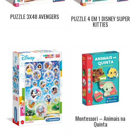
k
p
s
PUZZLE 3X48 AVENGERS
PUZZLE 4 EM 1 DISNEY SUPER
t
KITTIES
Montessori – Animais na
Quinta