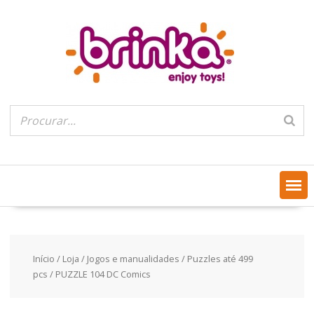
Skip
to
content
Início
/
Loja
/
Jogos e manualidades
/
Puzzles até 499
pcs
/ PUZZLE 104 DC Comics