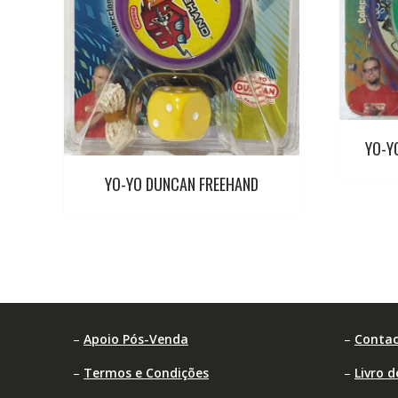
YO-Y
YO-YO DUNCAN FREEHAND
–
Apoio Pós-Venda
–
Contac
–
Termos e Condições
–
Livro 