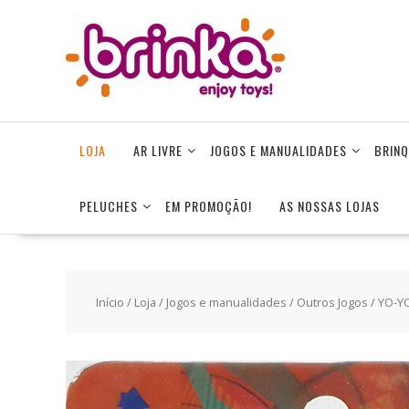
Skip
to
content
LOJA
AR LIVRE
JOGOS E MANUALIDADES
BRINQ
PELUCHES
EM PROMOÇÃO!
AS NOSSAS LOJAS
Início
/
Loja
/
Jogos e manualidades
/
Outros Jogos
/ YO-Y