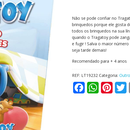
Não se pode confiar no Tragat
brinquedos porque ele gosta d
todos os brinquedos na sua lí
quando o Tragatoy pode zangar
e fugir ! Salva o maior número
seja tarde demais!
Recomendado para + 4 anos
REF:
LT19232
Categoria:
Outro
F
W
P
T
a
h
i
w
c
a
n
i
e
t
t
t