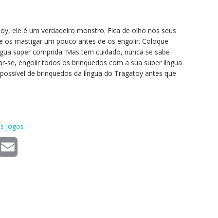
oy, ele é um verdadeiro monstro. Fica de olho nos seus
e os mastigar um pouco antes de os engolir. Coloque
ngua super comprida. Mas tem cuidado, nunca se sabe
-se, engolir todos os brinquedos com a sua super língua
 possível de brinquedos da língua do Tragatoy antes que
s Jogos
E
m
a
i