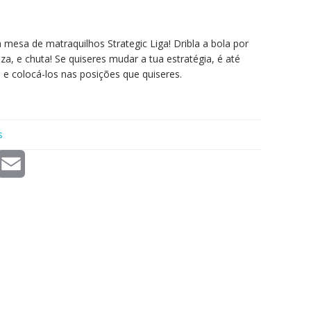
mesa de matraquilhos Strategic Liga! Dribla a bola por
za, e chuta! Se quiseres mudar a tua estratégia, é até
 e colocá-los nas posições que quiseres.
s
E
m
a
i
l