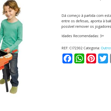
Dá começo à partida com esta 
entre os defesas, aponta à bali
possível remover os jogadores
Idades Recomendadas: 3+
REF:
CI72302
Categoria:
Outro
F
W
P
T
a
h
i
w
c
a
n
i
e
t
t
t
b
s
e
t
o
A
r
e