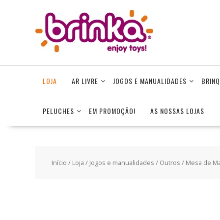
Skip
to
content
LOJA
AR LIVRE
JOGOS E MANUALIDADES
BRINQ
PELUCHES
EM PROMOÇÃO!
AS NOSSAS LOJAS
Início
/
Loja
/
Jogos e manualidades
/
Outros
/ Mesa de Ma