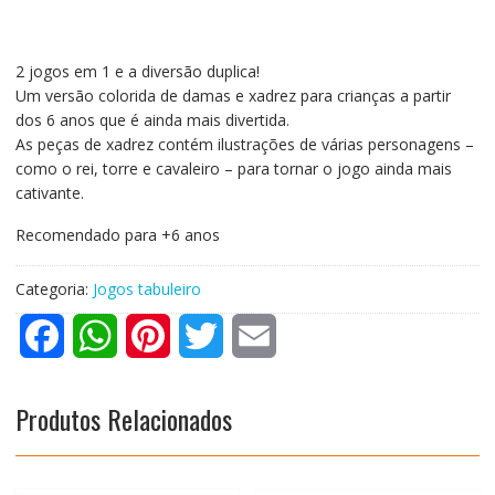
2 jogos em 1 e a diversão duplica!
Um versão colorida de damas e xadrez para crianças a partir
dos 6 anos que é ainda mais divertida.
As peças de xadrez contém ilustrações de várias personagens –
como o rei, torre e cavaleiro – para tornar o jogo ainda mais
cativante.
Recomendado para +6 anos
Categoria:
Jogos tabuleiro
F
W
P
T
E
a
h
i
w
m
Produtos Relacionados
c
a
n
i
a
e
t
t
t
i