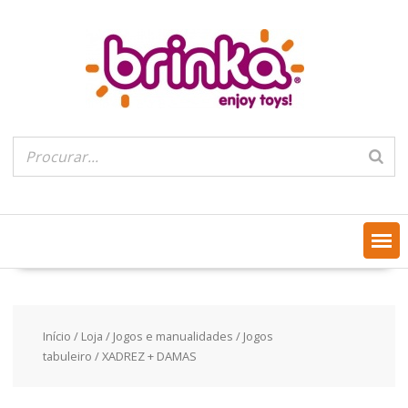
Skip
to
content
Início
/
Loja
/
Jogos e manualidades
/
Jogos
tabuleiro
/ XADREZ + DAMAS