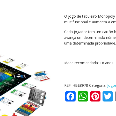
O jogo de tabuleiro Monopoly
multifuncional e aumenta a e
Cada jogador tem um cartão b
avança um determinado númer
uma determinada propriedade.
Idade recomendada: +8 anos
REF:
HBE8978
Categoria:
Jogos
F
W
P
T
a
h
i
w