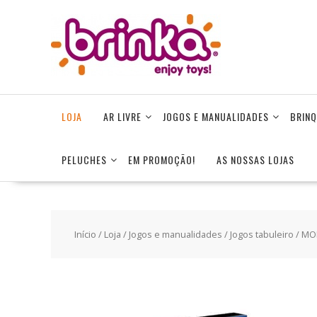
Skip
to
content
LOJA
AR LIVRE
JOGOS E MANUALIDADES
BRINQ
PELUCHES
EM PROMOÇÃO!
AS NOSSAS LOJAS
Início
/
Loja
/
Jogos e manualidades
/
Jogos tabuleiro
/ MO