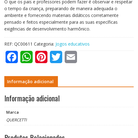
O que os pais e professores podem fazer é observar e respeitar
o tempo da criança, preparando de maneira adequada o
ambiente e fornecendo materiais didáticos corretamente
pensado e feitos especialmente para as suas específicas
exigências de desenvolvimento harmônico.
REF:
QC00611
Categoria:
Jogos educativos
F
W
P
T
E
a
h
i
w
m
c
a
n
i
a
Informação adicional
e
t
t
t
i
Informação adicional
b
s
e
t
l
Marca
o
A
r
e
QUERCETTI
o
p
e
r
Produtos Relacionados