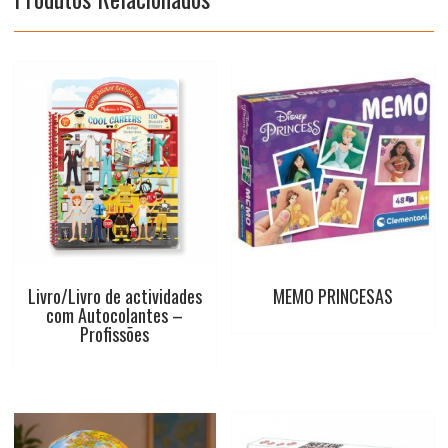
k
p
s
t
Livro/Livro de actividades
MEMO PRINCESAS
com Autocolantes –
Profissões