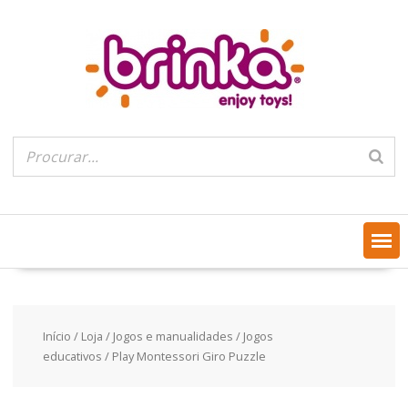
Skip
to
content
Início
/
Loja
/
Jogos e manualidades
/
Jogos
educativos
/ Play Montessori Giro Puzzle