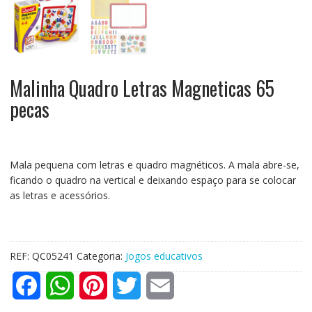
Malinha Quadro Letras Magneticas 65
pecas
Mala pequena com letras e quadro magnéticos. A mala abre-se,
ficando o quadro na vertical e deixando espaço para se colocar
as letras e acessórios.
REF:
QC05241
Categoria:
Jogos educativos
F
W
P
T
E