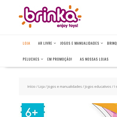
Skip
to
content
LOJA
AR LIVRE
JOGOS E MANUALIDADES
BRINQ
PELUCHES
EM PROMOÇÃO!
AS NOSSAS LOJAS
Início
/
Loja
/
Jogos e manualidades
/
Jogos educativos
/ I