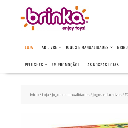
Skip
to
content
LOJA
AR LIVRE
JOGOS E MANUALIDADES
BRINQ
PELUCHES
EM PROMOÇÃO!
AS NOSSAS LOJAS
Início
/
Loja
/
Jogos e manualidades
/
Jogos educativos
/ F