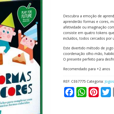
Descubra a emoção de aprende
aprenderão formas e cores, 
afetividade ou imaginação com 
consiste em quatro tokens qu
incluídos, todos cercados por 
Este divertido método de jogo
coordenação olho-mão, habilid
O presente perfeito para desf
Recomendado para +2 anos
REF:
CE67775
Categoria:
Jogos
F
W
P
T
a
h
i
w
c
a
n
i