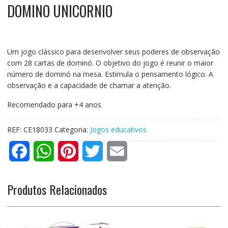
DOMINO UNICORNIO
Um jogo clássico para desenvolver seus poderes de observação
com 28 cartas de dominó. O objetivo do jogo é reunir o maior
número de dominó na mesa. Estimula o pensamento lógico. A
observação e a capacidade de chamar a atenção.
Recomendado para +4 anos
REF:
CE18033
Categoria:
Jogos educativos
F
W
P
T
E
a
h
i
w
m
Produtos Relacionados
c
a
n
i
a
e
t
t
t
i