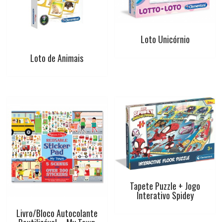
k
p
s
t
Loto Unicórnio
Loto de Animais
Tapete Puzzle + Jogo
Interativo Spidey
Livro/Bloco Autocolante