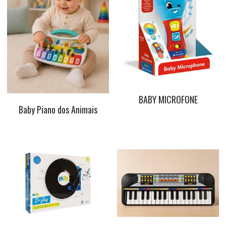
o
p
e
r
k
p
s
t
BABY MICROFONE
Baby Piano dos Animais