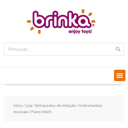
Skip
to
content
Início
/
Loja
/
Brinquedos de imitação
/
Instrumentos
musicais
/ Piano Stitch