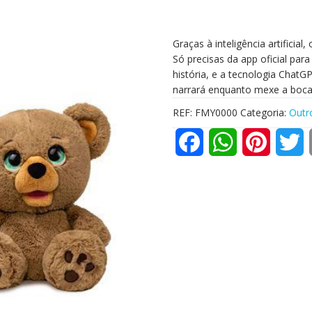
Graças à inteligência artificial
Só precisas da app oficial par
história, e a tecnologia ChatG
narrará enquanto mexe a boca, 
REF:
FMY0000
Categoria:
Outr
F
W
P
T
a
h
i
w
c
a
n
i
e
t
t
t
b
s
e
t
o
A
r
e
o
p
e
r