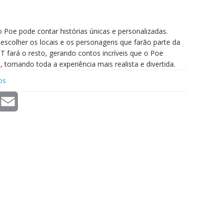
, o Poe pode contar histórias únicas e personalizadas.
a escolher os locais e os personagens que farão parte da
PT fará o resto, gerando contos incríveis que o Poe
tornando toda a experiência mais realista e divertida.
os
E
m
a
i
l