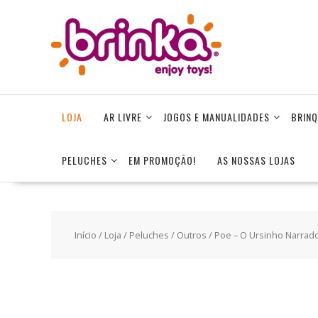
Skip
to
content
LOJA
AR LIVRE
JOGOS E MANUALIDADES
BRINQ
PELUCHES
EM PROMOÇÃO!
AS NOSSAS LOJAS
Início
/
Loja
/
Peluches
/
Outros
/ Poe – O Ursinho Narrado