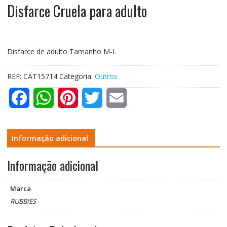
Disfarce Cruela para adulto
Disfarce de adulto Tamanho M-L
REF:
CAT15714
Categoria:
Outros
F
W
P
T
E
a
h
i
w
m
c
a
n
i
a
Informação adicional
e
t
t
t
i
Informação adicional
b
s
e
t
l
Marca
o
A
r
e
RUBBIES
o
p
e
r