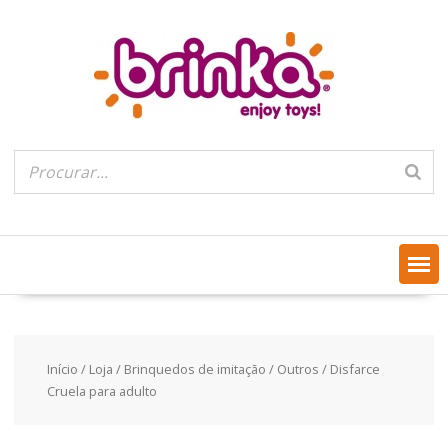
Skip
to
content
Início
/
Loja
/
Brinquedos de imitação
/
Outros
/ Disfarce
Cruela para adulto