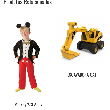
Produtos Relacionados
k
p
s
t
ESCAVADORA CAT
Mickey 2/3 Anos