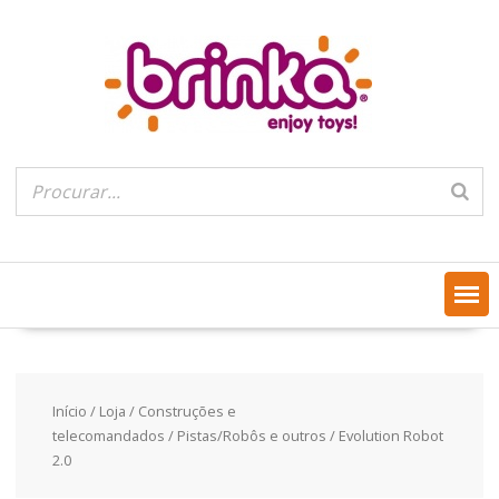
Skip
to
content
Início
/
Loja
/
Construções e
telecomandados
/
Pistas/Robôs e outros
/ Evolution Robot
2.0