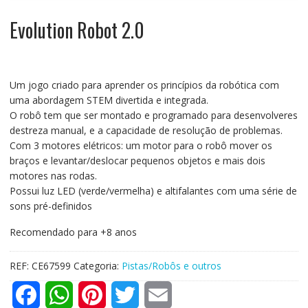
Evolution Robot 2.0
Um jogo criado para aprender os princípios da robótica com
uma abordagem STEM divertida e integrada.
O robô tem que ser montado e programado para desenvolveres
destreza manual, e a capacidade de resolução de problemas.
Com 3 motores elétricos: um motor para o robô mover os
braços e levantar/deslocar pequenos objetos e mais dois
motores nas rodas.
Possui luz LED (verde/vermelha) e altifalantes com uma série de
sons pré-definidos
Recomendado para +8 anos
REF:
CE67599
Categoria:
Pistas/Robôs e outros
F
W
P
T
E