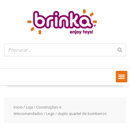
Skip
to
content
Início
/
Loja
/
Construções e
telecomandados
/
Lego
/ duplo quartel de bombeiros