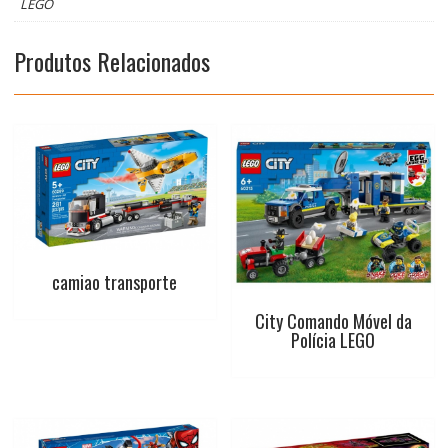
LEGO
o
p
e
r
Produtos Relacionados
k
p
s
t
camiao transporte
City Comando Móvel da
Polícia LEGO