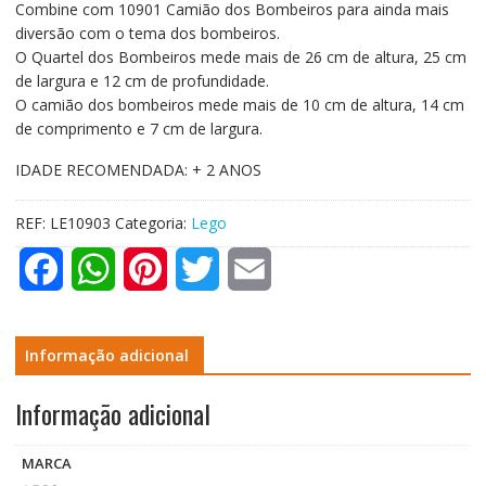
Combine com 10901 Camião dos Bombeiros para ainda mais
diversão com o tema dos bombeiros.
O Quartel dos Bombeiros mede mais de 26 cm de altura, 25 cm
de largura e 12 cm de profundidade.
O camião dos bombeiros mede mais de 10 cm de altura, 14 cm
de comprimento e 7 cm de largura.
IDADE RECOMENDADA: + 2 ANOS
REF:
LE10903
Categoria:
Lego
F
W
P
T
E
a
h
i
w
m
c
a
n
i
a
Informação adicional
e
t
t
t
i
Informação adicional
b
s
e
t
l
MARCA
o
A
r
e