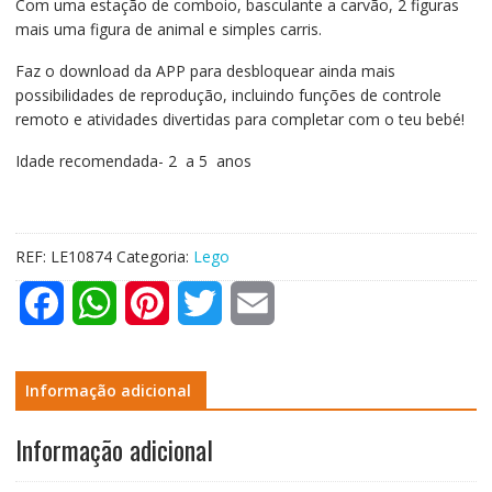
Com uma estação de comboio, basculante a carvão, 2 figuras
mais uma figura de animal e simples carris.
Faz o download da APP para desbloquear ainda mais
possibilidades de reprodução, incluindo funções de controle
remoto e atividades divertidas para completar com o teu bebé!
Idade recomendada- 2 a 5 anos
REF:
LE10874
Categoria:
Lego
F
W
P
T
E
a
h
i
w
m
c
a
n
i
a
Informação adicional
e
t
t
t
i
Informação adicional
b
s
e
t
l