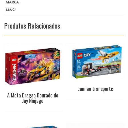
MARCA
o
A
r
e
LEGO
o
p
e
r
Produtos Relacionados
k
p
s
t
camiao transporte
A Mota Dragao Dourado do
Jay Ninjago