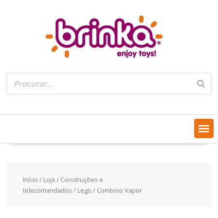
Skip
to
content
Início
/
Loja
/
Construções e
telecomandados
/
Lego
/ Comboio Vapor