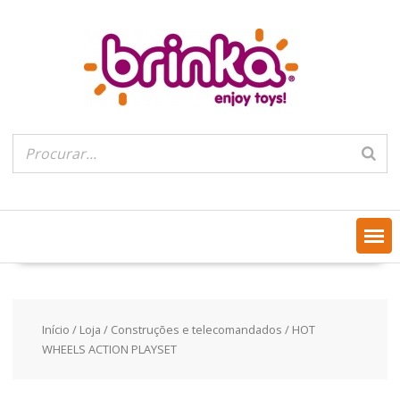
Skip
to
content
Início
/
Loja
/
Construções e telecomandados
/ HOT
WHEELS ACTION PLAYSET