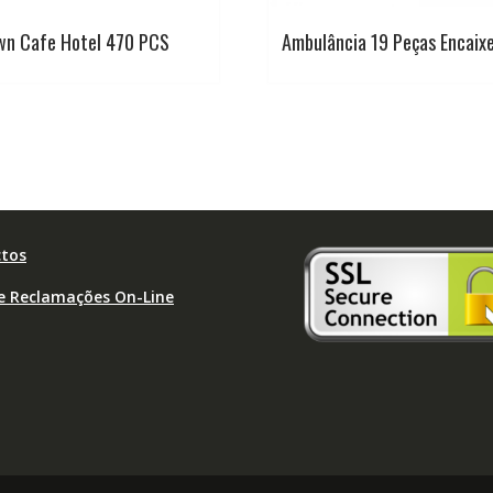
wn Cafe Hotel 470 PCS
Ambulância 19 Peças Encaix
tos
de Reclamações On-Line