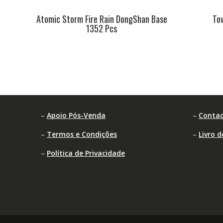
Atomic Storm Fire Rain DongShan Base
To
1352 Pcs
–
Apoio Pós-Venda
–
Contac
–
Termos e Condições
–
Livro 
–
Política de Privacidade