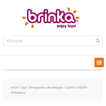
Skip
to
content
Início
/
Loja
/
Brinquedos de imitação
/
Outros
/ VESPA
Primavera