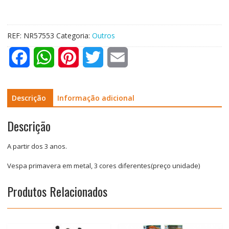
REF:
NR57553
Categoria:
Outros
F
W
P
T
E
a
h
i
w
m
c
a
n
i
a
Descrição
Informação adicional
e
t
t
t
i
Descrição
b
s
e
t
l
A partir dos 3 anos.
o
A
r
e
Vespa primavera em metal, 3 cores diferentes(preço unidade)
o
p
e
r
Produtos Relacionados
k
p
s
t