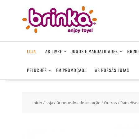
Skip
to
content
LOJA
AR LIVRE
JOGOS E MANUALIDADES
BRINQ
PELUCHES
EM PROMOÇÃO!
AS NOSSAS LOJAS
Início
/
Loja
/
Brinquedos de imitação
/
Outros
/ Pato diver