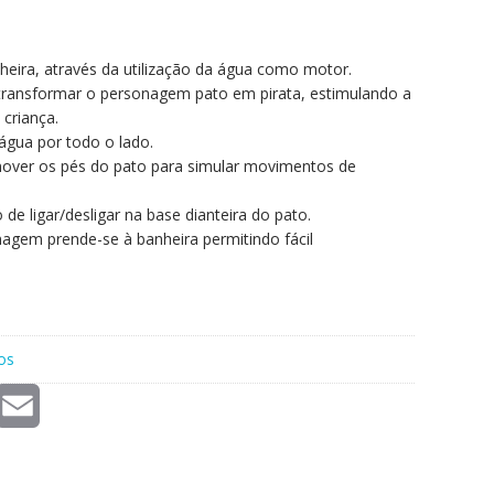
heira, através da utilização da água como motor.
 transformar o personagem pato em pirata, estimulando a
criança.
água por todo o lado.
mover os pés do pato para simular movimentos de
 de ligar/desligar na base dianteira do pato.
nagem prende-se à banheira permitindo fácil
os
E
m
a