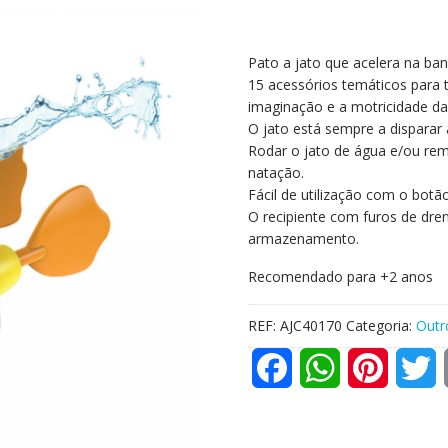
Pato a jato que acelera na ban
15 acessórios temáticos para
imaginação e a motricidade da 
O jato está sempre a disparar 
Rodar o jato de água e/ou re
natação.
Fácil de utilização com o botão
O recipiente com furos de dre
armazenamento.
Recomendado para +2 anos
REF:
AJC40170
Categoria:
Outr
F
W
P
T
a
h
i
w
c
a
n
i