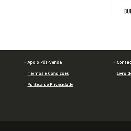
BU
–
Apoio Pós-Venda
–
Contac
–
Termos e Condições
–
Livro 
–
Política de Privacidade