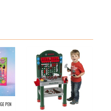
i
l
GE PEN