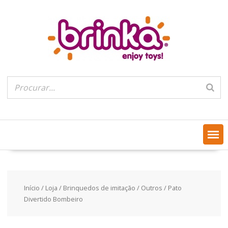
Skip
to
content
Início
/
Loja
/
Brinquedos de imitação
/
Outros
/ Pato
Divertido Bombeiro