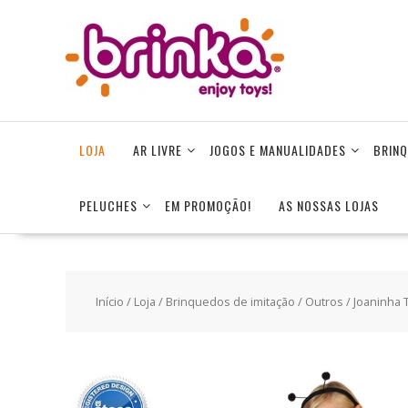
Skip
to
content
LOJA
AR LIVRE
JOGOS E MANUALIDADES
BRINQ
PELUCHES
EM PROMOÇÃO!
AS NOSSAS LOJAS
Início
/
Loja
/
Brinquedos de imitação
/
Outros
/ Joaninha 