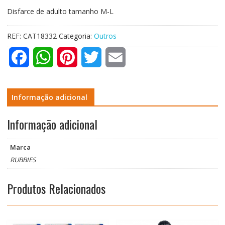
Disfarce de adulto tamanho M-L
REF:
CAT18332
Categoria:
Outros
F
W
P
T
E
a
h
i
w
m
c
a
n
i
a
Informação adicional
e
t
t
t
i
Informação adicional
b
s
e
t
l
Marca
o
A
r
e
RUBBIES
o
p
e
r
Produtos Relacionados
k
p
s
t