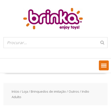
Skip
to
content
Início
/
Loja
/
Brinquedos de imitação
/
Outros
/ Indio
Adulto