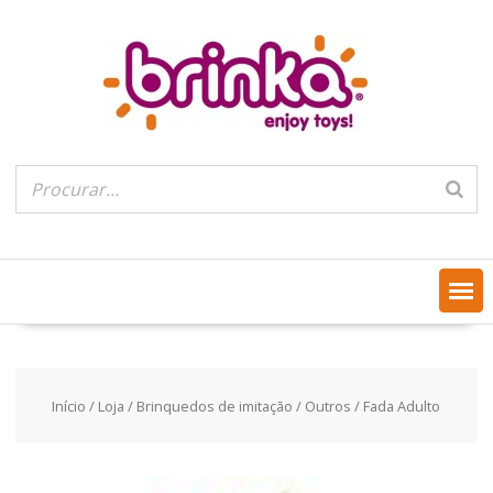
Skip
to
content
Início
/
Loja
/
Brinquedos de imitação
/
Outros
/ Fada Adulto