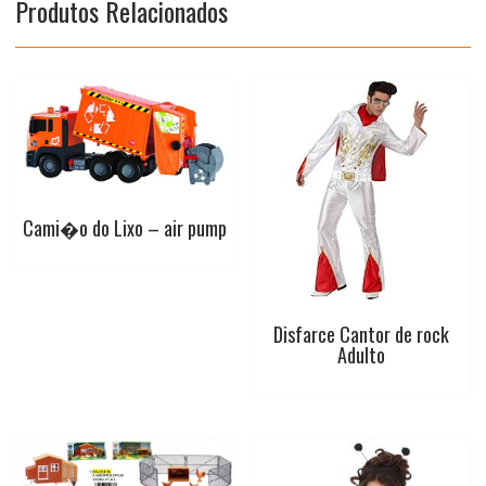
Produtos Relacionados
k
p
s
t
Cami�o do Lixo – air pump
Disfarce Cantor de rock
Adulto