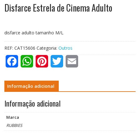
Disfarce Estrela de Cinema Adulto
disfarce adulto tamanho M/L
REF:
CAT15606
Categoria:
Outros
F
W
P
T
E
a
h
i
w
m
c
a
n
i
a
Informação adicional
e
t
t
t
i
Informação adicional
b
s
e
t
l
Marca
o
A
r
e
RUBBIES
o
p
e
r