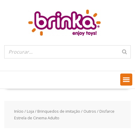
Skip
to
content
Início
/
Loja
/
Brinquedos de imitação
/
Outros
/ Disfarce
Estrela de Cinema Adulto