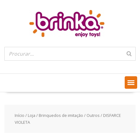
Skip
to
content
Início
/
Loja
/
Brinquedos de imitação
/
Outros
/ DISFARCE
VIOLETA