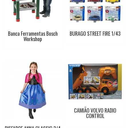
k
p
s
t
Banca Ferramentas Bosch
BURAGO STREET FIRE 1/43
Workshop
CAMIÃO VOLVO RADIO
CONTROL