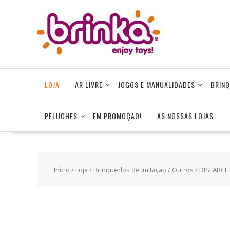
Skip
to
content
LOJA
AR LIVRE
JOGOS E MANUALIDADES
BRINQ
PELUCHES
EM PROMOÇÃO!
AS NOSSAS LOJAS
Início
/
Loja
/
Brinquedos de imitação
/
Outros
/ DISFARCE