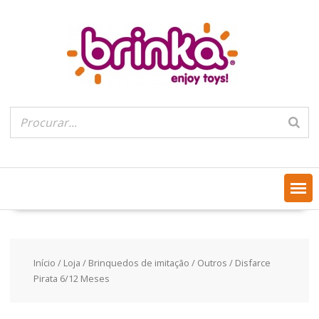
Skip
to
content
Início
/
Loja
/
Brinquedos de imitação
/
Outros
/ Disfarce
Pirata 6/12 Meses