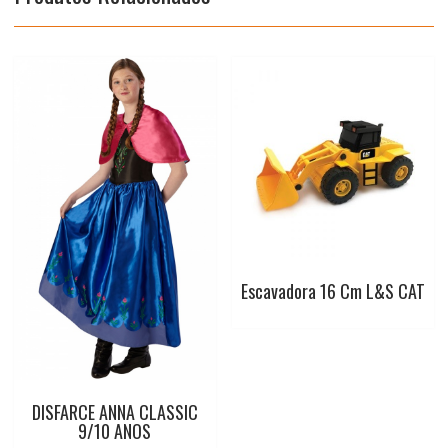
k
p
s
t
Escavadora 16 Cm L&S CAT
DISFARCE ANNA CLASSIC
9/10 ANOS