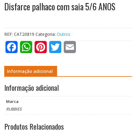
Disfarce palhaco com saia 5/6 ANOS
REF:
CAT20819
Categoria:
Outros
F
W
P
T
E
a
h
i
w
m
c
a
n
i
a
Informação adicional
e
t
t
t
i
Informação adicional
b
s
e
t
l
Marca
o
A
r
e
RUBBIES
o
p
e
r
Produtos Relacionados
k
p
s