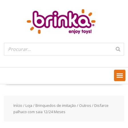
Skip
to
content
Início
/
Loja
/
Brinquedos de imitação
/
Outros
/ Disfarce
palhaco com saia 12/24 Meses