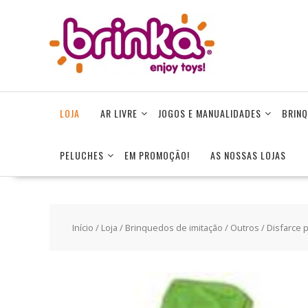
Skip
to
content
LOJA
AR LIVRE
JOGOS E MANUALIDADES
BRINQ
PELUCHES
EM PROMOÇÃO!
AS NOSSAS LOJAS
Início
/
Loja
/
Brinquedos de imitação
/
Outros
/ Disfarce 