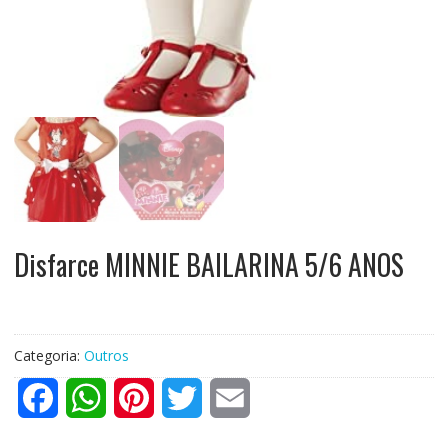
Disfarce MINNIE BAILARINA 5/6 ANOS
Categoria:
Outros
F
W
P
T
E
a
h
i
w
m