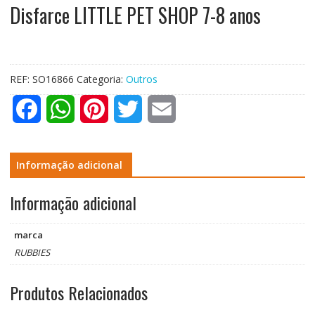
Disfarce LITTLE PET SHOP 7-8 anos
REF:
SO16866
Categoria:
Outros
F
W
P
T
E
a
h
i
w
m
c
a
n
i
a
Informação adicional
e
t
t
t
i
Informação adicional
b
s
e
t
l
marca
o
A
r
e
RUBBIES
o
p
e
r
Produtos Relacionados
k
p
s