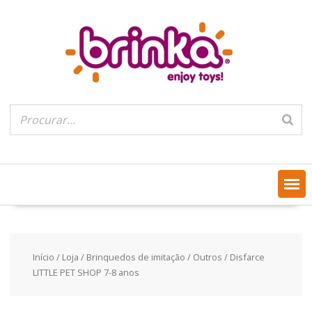
Skip
to
content
Início
/
Loja
/
Brinquedos de imitação
/
Outros
/ Disfarce
LITTLE PET SHOP 7-8 anos