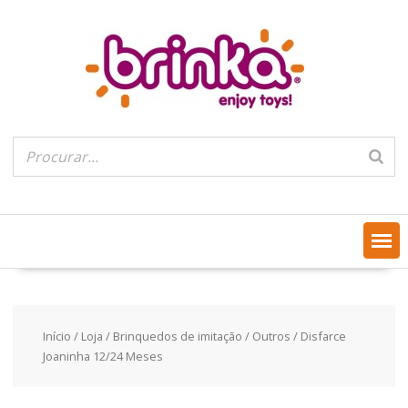
Skip
to
content
Início
/
Loja
/
Brinquedos de imitação
/
Outros
/ Disfarce
Joaninha 12/24 Meses