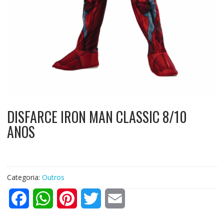
DISFARCE IRON MAN CLASSIC 8/10
ANOS
Categoria:
Outros
F
W
P
T
E
a
h
i
w
m