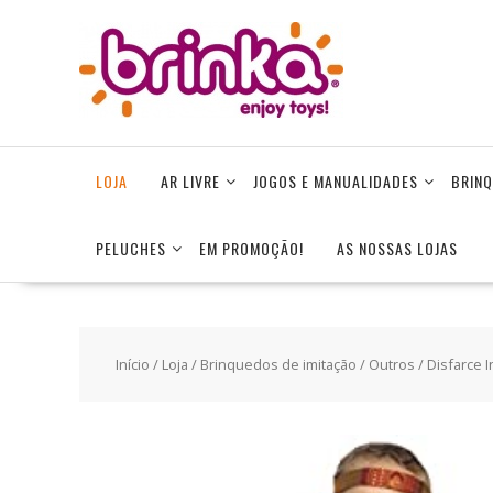
Skip
to
content
LOJA
AR LIVRE
JOGOS E MANUALIDADES
BRINQ
PELUCHES
EM PROMOÇÃO!
AS NOSSAS LOJAS
Início
/
Loja
/
Brinquedos de imitação
/
Outros
/ Disfarce 