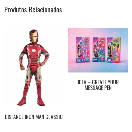
o
p
e
r
Produtos Relacionados
k
p
s
t
IDEA – CREATE YOUR
MESSAGE PEN
DISFARCE IRON MAN CLASSIC