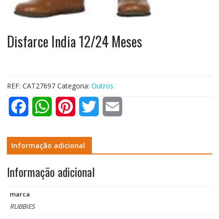
Disfarce India 12/24 Meses
REF:
CAT27697
Categoria:
Outros
F
W
P
T
E
a
h
i
w
m
c
a
n
i
a
Informação adicional
e
t
t
t
i
Informação adicional
b
s
e
t
l
marca
o
A
r
e
RUBBIES