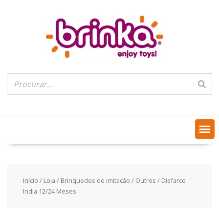
Skip
to
content
Início
/
Loja
/
Brinquedos de imitação
/
Outros
/ Disfarce
India 12/24 Meses