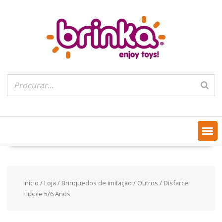
Skip
to
content
Início
/
Loja
/
Brinquedos de imitação
/
Outros
/ Disfarce
Hippie 5/6 Anos