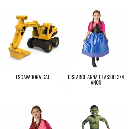
t
ESCAVADORA CAT
DISFARCE ANNA CLASSIC 3/4
ANOS