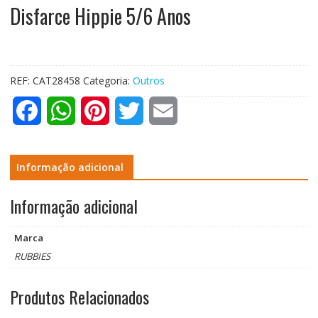
Disfarce Hippie 5/6 Anos
REF:
CAT28458
Categoria:
Outros
F
W
P
T
E
a
h
i
w
m
c
a
n
i
a
Informação adicional
e
t
t
t
i
Informação adicional
b
s
e
t
l
Marca
o
A
r
e
RUBBIES
o
p
e
r
Produtos Relacionados
k
p
s