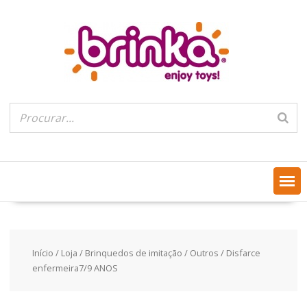
Skip
to
content
Início
/
Loja
/
Brinquedos de imitação
/
Outros
/ Disfarce
enfermeira7/9 ANOS