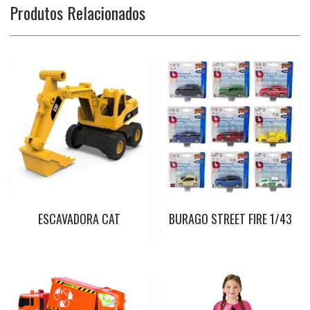
Produtos Relacionados
k
p
s
t
ESCAVADORA CAT
BURAGO STREET FIRE 1/43