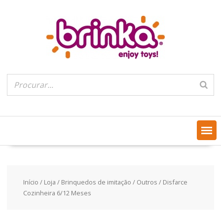
Skip
to
content
Início
/
Loja
/
Brinquedos de imitação
/
Outros
/ Disfarce
Cozinheira 6/12 Meses