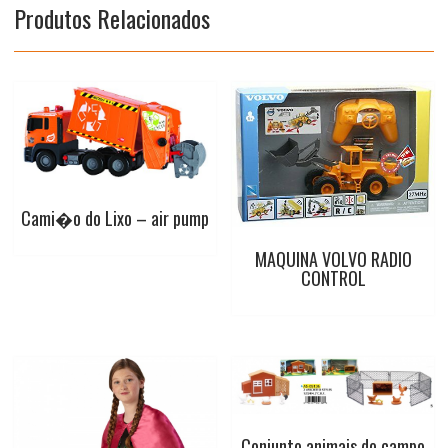
Produtos Relacionados
k
p
s
t
Cami�o do Lixo – air pump
MAQUINA VOLVO RADIO
CONTROL
Conjunto animais do campo