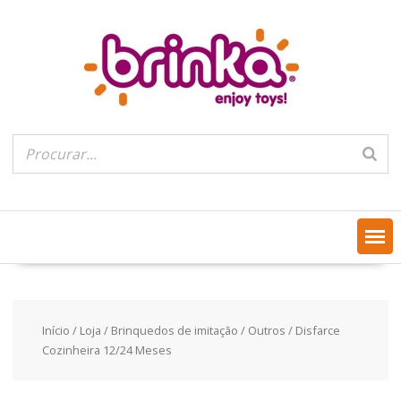
Skip
to
content
Início
/
Loja
/
Brinquedos de imitação
/
Outros
/ Disfarce
Cozinheira 12/24 Meses