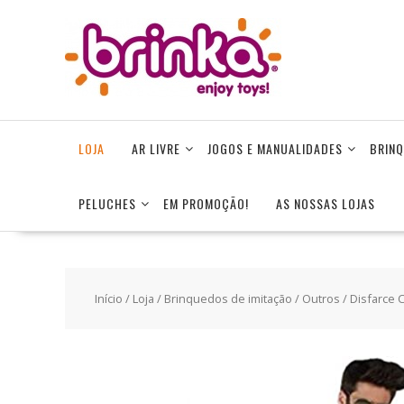
Skip
to
content
LOJA
AR LIVRE
JOGOS E MANUALIDADES
BRINQ
PELUCHES
EM PROMOÇÃO!
AS NOSSAS LOJAS
Início
/
Loja
/
Brinquedos de imitação
/
Outros
/ Disfarce 