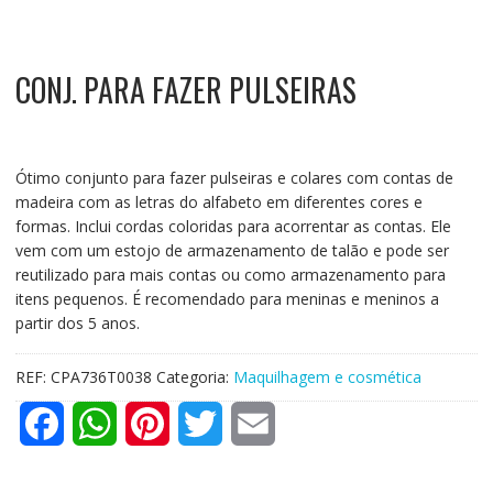
CONJ. PARA FAZER PULSEIRAS
Ótimo conjunto para fazer pulseiras e colares com contas de
madeira com as letras do alfabeto em diferentes cores e
formas. Inclui cordas coloridas para acorrentar as contas. Ele
vem com um estojo de armazenamento de talão e pode ser
reutilizado para mais contas ou como armazenamento para
itens pequenos. É recomendado para meninas e meninos a
partir dos 5 anos.
REF:
CPA736T0038
Categoria:
Maquilhagem e cosmética
F
W
P
T
E
a
h
i
w
m